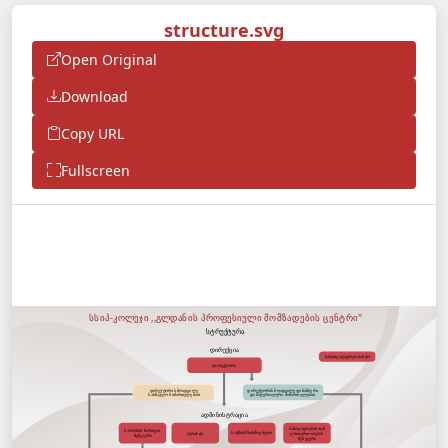
structure.svg
Open Original
Download
Copy URL
Fullscreen
სსიპ-კოლეჯი ,,გლდანის პროფესიული მომზადების ცენტრი”
სტრუქტურა
დირექცია
სამეთვალყურეო საბჭო
დირექტორი
დირექტორის მოადგილე
დირექტორის მოადგილე ფინანსური
სასწავლო მიმართულებით
და მატერიალური მიმართულებით
ადმინისტრაცია
საზოგადოებასთან
ხარისხის მართვის
ურთიერთობების
საქმისმწარმოებელი
იურისტი
მენეჯერი
მენეჯერი