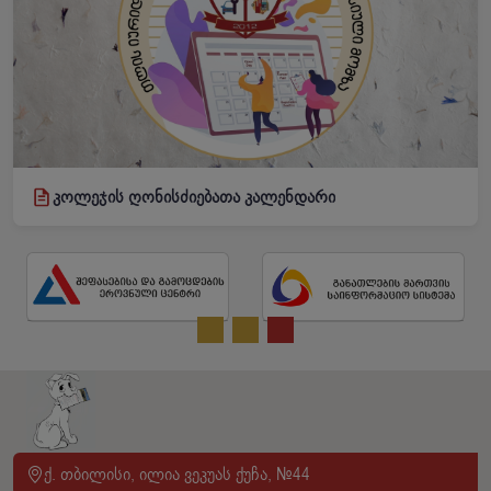
კოლეჯის ღონისძიებათა კალენდარი
ქ. თბილისი, ილია ვეკუას ქუჩა, №44