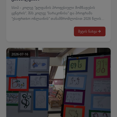
სსიპ - კოლეჯ ″გლდანის პროფესიული მომზადების
ცენტრის″, შპს კოლეჯ ″ბარაკონისა″ და პროგრამა
″უსაფრთხო ონლაინის″ თანამშრომლობით 2026 წლის
აგვისტოს თვეში გაიმართება მოკლევადიანი ონლაინ
ტრენინგ-კურსი თემაზე ″უსაფრთხო ონლაინი
მეტის ნახვა
განათლებაში″. კურსი ჩატარდება ჰიბრიდული
ფორმატით და მიცავს სამ აქტუალურ თემას: 1. ონლაინ
ძალადობის პრევენცია და პირადი მონაცემების დაცვა;2.
საერთაშორისო და საქართველოს ნორმატიული
საფუძვლები;3. ციფრული უსაფრთხოების მართვა და
პოლიტიკა კურსი განკუთვლინია კოლეჯის
ადმინისტრაციის, პროფესიული განათლების
მასწავლებლებისა და პროფესიული სტუდენტებისთვის.
ტრენინგის სალექციო მასალები განთავსდება კოლეჯის
ვებგვერდზე შესაბამისი ბმულის სახით. ტრენინგ-კურსში
მონაწილეობის მისაღებად აუცილებელია რეგისტრაციის
გავლა 2026 წლის 22 ივლისიდან 01 აგვისტოს ჩათვლით
მითითებულ ბმულზე.