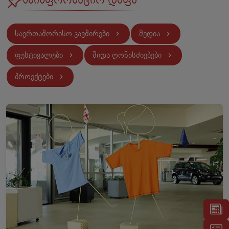
საერთაშორისო კავშირები
მედია
ფესტივალები
შიდა ღონისძიებები
პროექტები