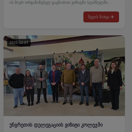
ის მიერ ორგანიზებულ გაცნობით ვიზიტში სტამბულში.
ვიზიტის მიზანი იყო სამომავლო თანამშრომლობის
განხილვა და თანამედროვე საგანმანათლებლო
მეტის ნახვა
ტექნოლოგიების გაცნობა. დირექტორმა გაეცნო კომპანიის
ლაბორატორიულ ინფრასტრუქტურას, ინოვაციურ
სასწავლო პროგრამებსა და უახლეს ტექნოლოგიებს. Festo
Didactic, რომელიც WorldSkills-ის პარტნიორია 1991
წლიდან, გლობალური ლიდერია პროფესიულ
განათლებაში.
უნგრეთის დელეგაციის ვიზიტი კოლეჯში