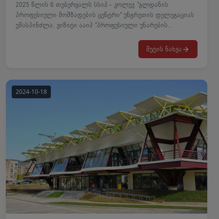
2025 წლის 6 თებერვალს სსიპ - კოლეჯ ″გლდანის
პროფესიული მომზადების ცენტრი″ უნგრეთის დელეგაციას
უმასპინძლა. ვიზიტი ააიპ ″პროფესიული უნარების
სააგენტოს″ ინიციატივით განხორციელდა. უნგრეთის
პროფესიული განათლების წარმომადგენლებმა
მეტის ნახვა
პრაქტიკული სწავლების სივრცეები და ინფრასტრუქტურა
მოინახულეს, დაათვალიერეს სახელოსნოები, გაეცნენ
სწავლების მეთოდებსა და პროფესიულ
საგანმანათლებლო პროგრამებზე სწავლის რეგულაციებს.
დაესწრნენ სასწავლო პროცესს და იმედი გამოთქვეს
სამომავლო თანამშრომლობაზე.