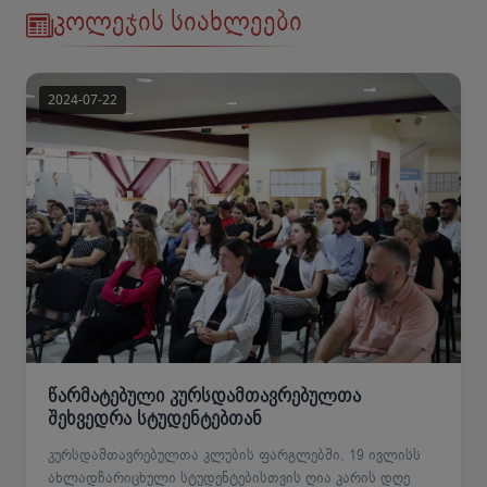
კოლეჯის სიახლეები
წარმატებული კურსდამთავრებულთა
შეხვედრა სტუდენტებთან
კურსდამთავრებულთა კლუბის ფარგლებში, 19 ივლისს
ახლადჩარიცხული სტუდენტებისთვის ღია კარის დღე