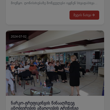
მოეწყო. ღონისძიებაზე მოწვეულები იყვნენ სხვადასხვა
პროგრამის კურსდამთავრებულები, რომელთაც
გამოცდილება გაუზიარეს მომავალ სტუდენტებს და
მეტის ნახვა
უპასუხეს მათთვის დასმულ შეკითხვებს, რომელიც
კოლეჯში სწავლებას და დასაქმების პერსპექტივებს
შეეხებოდა. კლუბის ფარგლებშიც, მუდმივად ხდება
წარმატების ისტორიების გაზიარება და
კურსდამთავრებულებისა და მოქმედი სტუდენტების
პროფესიული დაკავშირება. კურსდამთავრებულების
ჩართვა პროფესიული განათლების პოპულარიზაციის
ერთ-ერთი მთავარი ბერკეტია.
ნარკო-ტრეფიკინგის წინააღმდეგ
ცნობიერების ამაღლების ტრენინგი