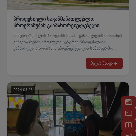
პროფესიული საგანმანათლებლო
პროგრამების განმახორციელებელი
საგანმანათლებლო დაწესებულებების
მიმდინარე წლის 17 ივნისს სსიპ - განათლების ხარისხის
მასწავლებლების შესაძლებლობების
განვითარების ეროვნული ცენტრის პროფესიული
გაძლიერების ტრენინგი
განათლების ხარისხის უზრუნველყოფის სამსახურმა
ჩაატარა პროფესიული საგანმანათლებლო პროგრამების
განმახორციელებელი საგანმანათლებლო
მეტის ნახვა
დაწესებულებების მასწავლებლების შესაძლებლობების
გაძლიერების ტრენინგი. ტრენინგი ჩატარდა
პროფესიული განათლების მასწავლებლების
შესაძლებლობების გაძლიერებისათვის ხარისხის
უზრუნველყოფის საკითხებთან დაკავშირებით. შეხვედრა
პროფესიული განათლების ხარისხის განვითარების
მხარდაჭერის ქვეპროგრამის ფარგლებში დაიგეგმა და
მას სსიპ - კოლეჯი "გლდანის პროფესიული მომზადების
ცენტრის" თითქმის ყველა პროფესიული განათლების
მასწავლებელი დაესწრო. ტრენინგის გავლის შედეგეად,
მონაწილეებს გადაეცემათ სერიფიკატები.