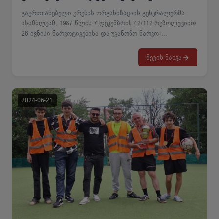
გაერთიანებული ერების ორგანიზაციის გენერალურმა
ასამბლეამ, 1987 წლის 7 დეკემბრის 42/112 რეზოლუციით
26 ივნისი ნარკოტიკებისა და უკანონო ნარკო-
ტრეფიკინგის წინააღმდეგ ბრძოლის საერთაშორისო
დღედ გამოაცხადა. სსიპ _ კოლეჯი “გლდანის
მეტის ნახვა
პროფესიული მომზადების ცენტრი” უერთდება გაეროს
ფარგლებში საერთაშორისო დღის აღნიშნვას
ანტინარკოტიკული კვირეულის სახით. ამ მიზნით, დღეს
პროფესიული სტუდენტებისთვის ჩატარდა ინტერაქციული
შეხვედრა ნარკომანიასა და ნარკოტიკების უკანონო
ბრუნვასთან ბრძოლის შესახებ. ფსიქიკური
ჯანმრთელობის და ნარკომანიის პრევენციის ცენტრის
წარმომადგენლებმა ახალგაზრდებს გააცნეს
ნარკოდანაშაულთან ბრძოლის პოლიტიკა და
ნარკოტიკების მოხმარების უარყოფითი შედეგები.
შეხვედრის ფარგლებში, 100-მდე პროფესიულ სტუდენტს
აუმაღლდა ცნობიერება ნარკოტიკებით გამოწვეული
ზიანის შესახებ, რაც, დადებითად აისახება მომავალში
ნარკოდამოკიდებულთა სტატისტიკის შემცირებაზე და
ჯანსაღი ცხოვრების წესის წახალისებაზე. ერთად
გადავჭრათ ნარკომანიასთან დაკავშირებული