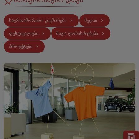
საერთაშორისო კავშირები
მედია
ფესტივალები
შიდა ღონისძიებები
პროექტები