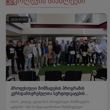
კოლეჯის სიახლეები
პროფესიული მომზადების პროგრამის
კურსდამთვრებულთა სერტიფიკატების
გადაცემის ცერემონია
სსიპ - კოლეჯ „გლდანის პროფესიული მომზადების
ცენტრში“ GIZ-ის მედიატორობით შემუშავებული