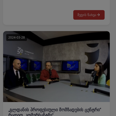
დაიგეგმა გაეროს მიგრაციის სააგენტოსთან შეთანხმებით.
დღის წესრიგით გათვალისწინებული იყო შემდეგი თემების
განხილვა: უვიზო მიმოსვლა ევროკავშირში, თავშესაფრის
მეტის ნახვა
მოთხოვნა ევროკავშირში / ბოლო მონაცემები/
ტენდენციები, არალეგალური მიგრაციის რისკები /
ტრეფიკინგი, სეზონური / ლეგალური დასაქმება
საზღვარგარეთ და სხვა თემები. შეხვედრის მიზანი იყო
პროფესიული სტუდენტებისთვის ცნობიერების ამაღლება
ზემოთ ჩამოთვლილი საკითხებთან დაკავშირებით, რათა
თავიდან აირიდონ უკანონო მიგრაცია, შრომითი
ექსპლუატაციის რისკები, იცოდნენ პროცედურულად რას
მოიცავს შენგენის ზონაში გამგზავრება და რა შემთხვევაში
არის შესაძლებელი თავშესაფრის მოთხოვნა.
„გლდანის პროფესიული მომზადების ცენტრი“
რადიო „კომერსანტზე“